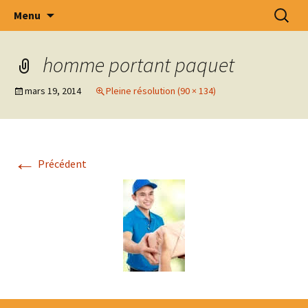
Intercommunale d' Oeuvres Médico –
Aller
Recherc
Menu
au
Sociales des Arrondissements de Tournai –
contenu
Ath – Mouscron et Cantons Limitrophes
homme portant paquet
.S.C.R.L.
mars 19, 2014
Pleine résolution (90 × 134)
←
Précédent