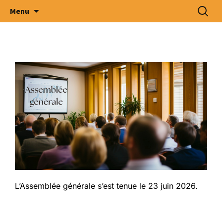
Intercommunale d' Oeuvres Médico –
Menu
Sociales des Arrondissements de Tournai –
Ath – Mouscron et Cantons Limitrophes
.S.C.R.L.
L’Assemblée générale s’est tenue le 23 juin 2026.