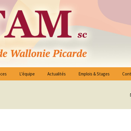
ico – Sociales des Arrondissements de Tournai 
nces
L’équipe
Actualités
Emplois & Stages
Cont
ssociés
Liste Offres d’Emploi
es -
Candidature spontanée
on
 à
reau Exécutif
Stages
blées Générales
 à