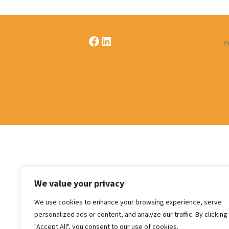
l’école – PSE
Notre
couve
Soins psychologiques
Facebook
LinkedIn
1ère ligne
P
Formations externes
Trousses de secours,
pharmacies scolaires 
pharmacies pour serv
administratifs
Centrale de marchés
Garderie d’enfants
malades – Ale’izée
We value your privacy
We use cookies to enhance your browsing experience, serve
personalized ads or content, and analyze our traffic. By clicking
"Accept All", you consent to our use of cookies.