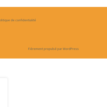
 zone de
rture des services
 de
olitique de confidentialité
et
ices
Fièrement propulsé par WordPress