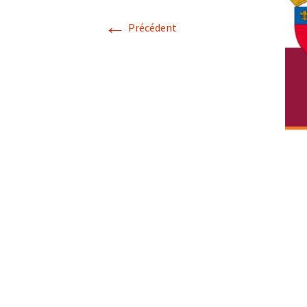
l’école – PSE
←
Notre
Précédent
couve
Soins psychologiques
1ère ligne
Formations externes
Trousses de secours,
pharmacies scolaires 
pharmacies pour serv
administratifs
Centrale de marchés
Garderie d’enfants
malades – Ale’izée