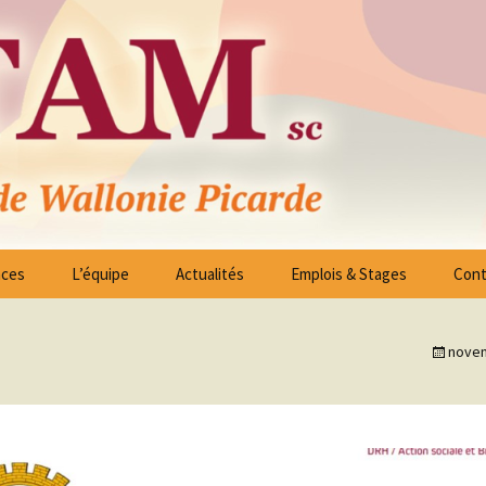
ico – Sociales des Arrondissements de Tournai 
nces
L’équipe
Actualités
Emplois & Stages
Cont
ssociés
Liste Offres d’Emploi
es -
novem
Candidature spontanée
on
 à
reau Exécutif
Stages
blées Générales
 à