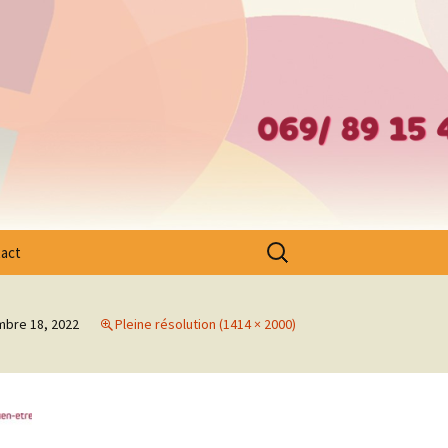
– Ath – Mouscron et Cantons Limitrophes
Rechercher :
act
bre 18, 2022
Pleine résolution (1414 × 2000)