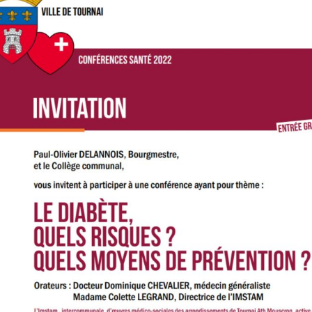
 zone de
rture des services
 de
et
ices