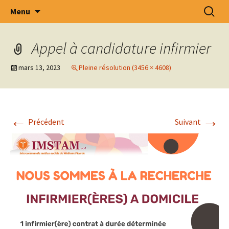
Intercommunale d' Oeuvres Médico –
Aller
Recherc
Menu
au
Sociales des Arrondissements de Tournai –
contenu
Ath – Mouscron et Cantons Limitrophes
Appel à candidature infirmier
.S.C.R.L.
mars 13, 2023
Pleine résolution (3456 × 4608)
←
→
Précédent
Suivant