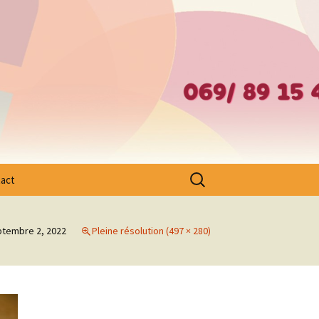
– Ath – Mouscron et Cantons Limitrophes
Rechercher :
act
tembre 2, 2022
Pleine résolution (497 × 280)