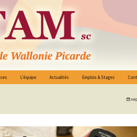
ico – Sociales des Arrondissements de Tournai 
nces
L’équipe
Actualités
Emplois & Stages
Cont
ssociés
Liste Offres d’Emploi
es -
sep
Candidature spontanée
on
 à
reau Exécutif
Stages
blées Générales
 à