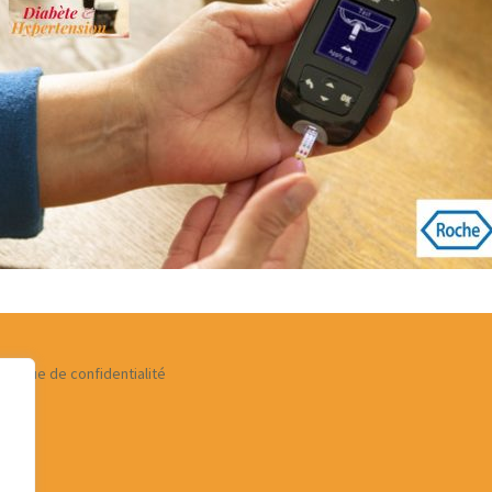
 zone de
rture des services
 de
et
ices
olitique de confidentialité