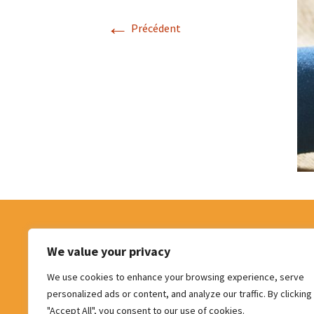
l’école – PSE
←
Notre
Précédent
couve
Soins psychologiques
1ère ligne
Formations externes
Trousses de secours,
pharmacies scolaires 
pharmacies pour serv
administratifs
Centrale de marchés
Garderie d’enfants
malades – Ale’izée
Facebook
LinkedIn
P
We value your privacy
We use cookies to enhance your browsing experience, serve
personalized ads or content, and analyze our traffic. By clicking
"Accept All", you consent to our use of cookies.