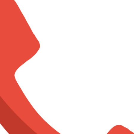
 zone de
rture des services
 de
et
ices