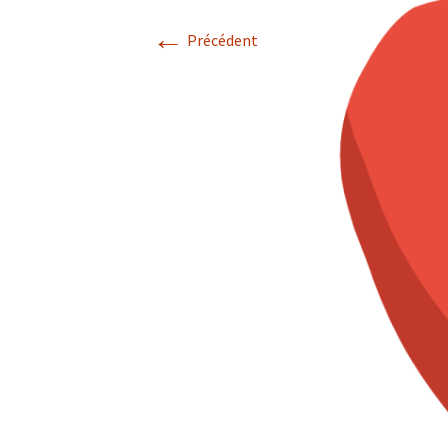
l’école – PSE
←
Notre
Précédent
couve
Soins psychologiques
1ère ligne
Formations externes
Trousses de secours,
pharmacies scolaires 
pharmacies pour serv
administratifs
Centrale de marchés
Garderie d’enfants
malades – Ale’izée