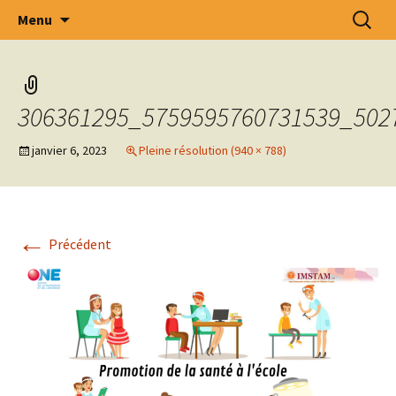
Intercommunale d' Oeuvres Médico –
Aller
Recherc
Menu
au
Sociales des Arrondissements de Tournai –
contenu
Ath – Mouscron et Cantons Limitrophes
.S.C.R.L.
306361295_5759595760731539_502
janvier 6, 2023
Pleine résolution (940 × 788)
←
Précédent