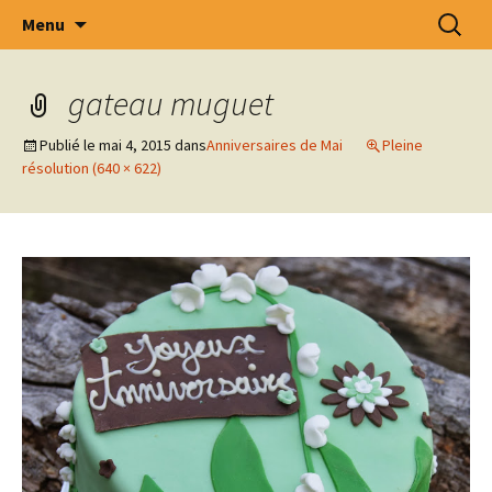
Intercommunale d' Oeuvres Médico –
Aller
Recherc
Menu
au
Sociales des Arrondissements de Tournai –
contenu
Ath – Mouscron et Cantons Limitrophes
gateau muguet
.S.C.R.L.
Publié le
mai 4, 2015
dans
Anniversaires de Mai
Pleine
résolution (640 × 622)