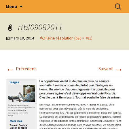
Intercommunale d' Oeuvres Médico –
Aller
Recherc
Menu
au
Sociales des Arrondissements de Tournai –
contenu
Ath – Mouscron et Cantons Limitrophes
rtbf09082011
.S.C.R.L.
mars 18, 2014
Pleine résolution (635 × 781)
←
→
Précédent
Suivant