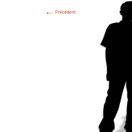
l’école – PSE
←
Notre
Précédent
couve
Soins psychologiques
1ère ligne
Formations externes
Trousses de secours,
pharmacies scolaires 
pharmacies pour serv
administratifs
Centrale de marchés
Garderie d’enfants
malades – Ale’izée