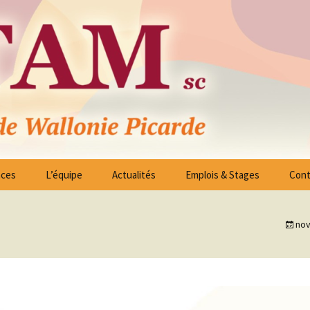
ico – Sociales des Arrondissements de Tournai 
nces
L’équipe
Actualités
Emplois & Stages
Cont
ssociés
Liste Offres d’Emploi
es -
nov
Candidature spontanée
on
 à
reau Exécutif
Stages
blées Générales
 à