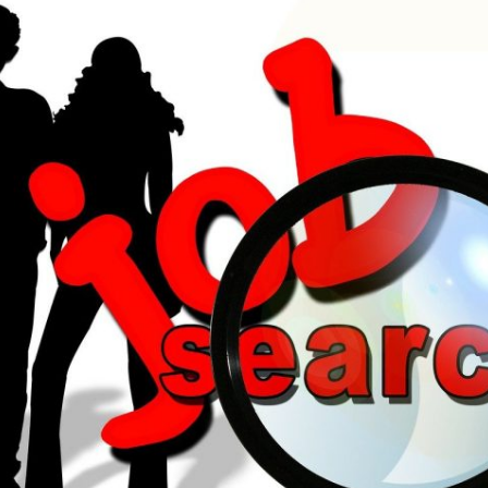
 zone de
rture des services
 de
et
ices