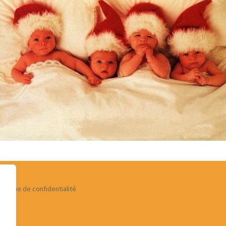
 zone de
rture des services
 de
et
ices
olitique de confidentialité