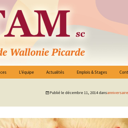
ico – Sociales des Arrondissements de Tournai 
nces
L’équipe
Actualités
Emplois & Stages
Cont
ssociés
Liste Offres d’Emploi
es -
Publié le
décembre 11, 2014
dans
anniversai
Candidature spontanée
on
 à
reau Exécutif
Stages
blées Générales
 à