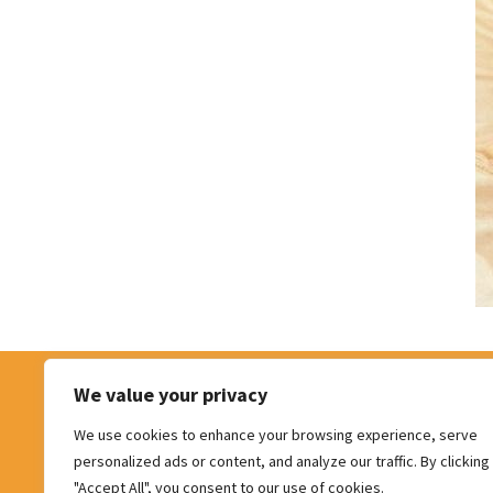
l’école – PSE
Notre
couve
Soins psychologiques
1ère ligne
Formations externes
Trousses de secours,
pharmacies scolaires 
pharmacies pour serv
administratifs
Centrale de marchés
Garderie d’enfants
malades – Ale’izée
We value your privacy
Facebook
LinkedIn
P
We use cookies to enhance your browsing experience, serve
personalized ads or content, and analyze our traffic. By clicking
"Accept All", you consent to our use of cookies.