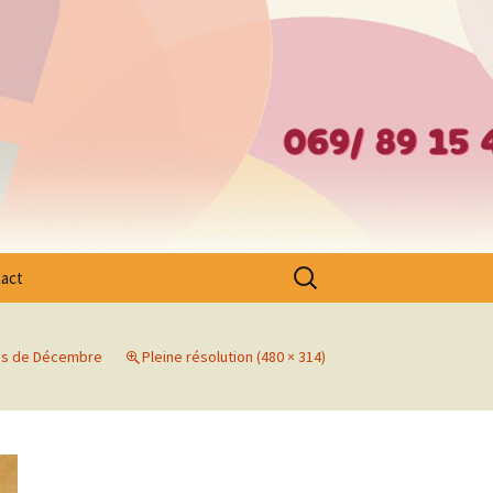
– Ath – Mouscron et Cantons Limitrophes
Rechercher :
act
res de Décembre
Pleine résolution (480 × 314)