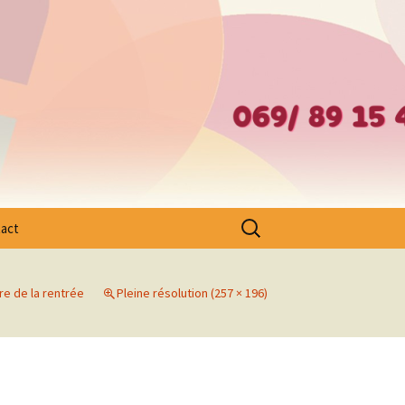
– Ath – Mouscron et Cantons Limitrophes
Rechercher :
act
re de la rentrée
Pleine résolution (257 × 196)