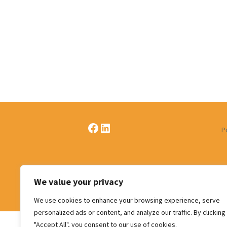
l’école – PSE
Notre
couve
Soins psychologiques
1ère ligne
Formations externes
Trousses de secours,
pharmacies scolaires 
pharmacies pour serv
administratifs
Facebook
LinkedIn
Centrale de marchés
P
Garderie d’enfants
malades – Ale’izée
We value your privacy
We use cookies to enhance your browsing experience, serve
personalized ads or content, and analyze our traffic. By clicking
"Accept All", you consent to our use of cookies.