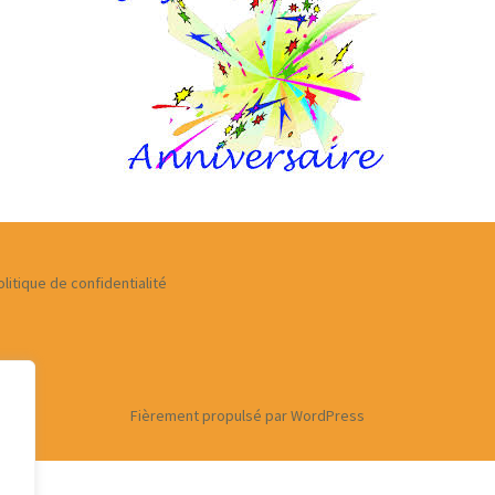
 zone de
rture des services
 de
et
ices
olitique de confidentialité
Fièrement propulsé par WordPress